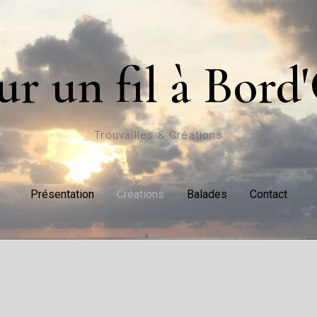
ur un fil à Bord
Trouvailles & Créations
Présentation
Créations
Balades
Contact