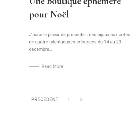
Une boutique éphémère
pour Noël
J’aurai le plaisir de présenter mes bijoux aux côtés
de quatre talentueuses créatrices du 14 au 23
décembre...
Read More
Navigation
PRÉCÉDENT
1
2
des
articles