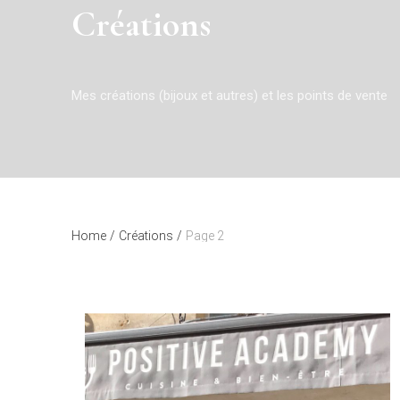
Créations
Mes créations (bijoux et autres) et les points de vente
Home
/
Créations
/
Page 2