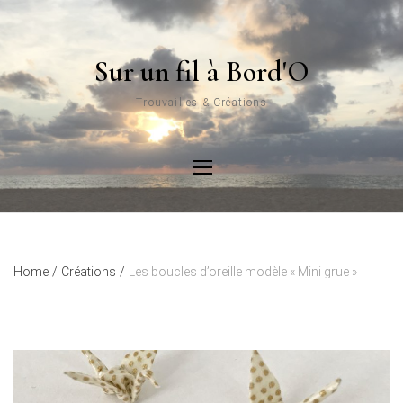
Sur un fil à Bord'O
Trouvailles & Créations
Home
/
Créations
/
Les boucles d’oreille modèle « Mini grue »