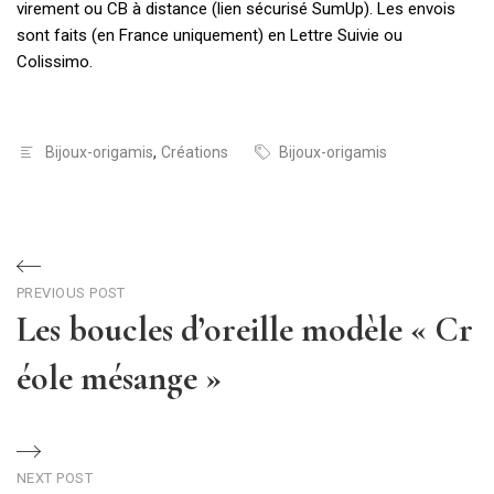
virement ou CB à distance (lien sécurisé SumUp). Les envois
sont faits (en France uniquement) en Lettre Suivie ou
Colissimo.
Bijoux-origamis
,
Créations
Bijoux-origamis
Navigation
PREVIOUS POST
de
Les boucles d’oreille modèle « Cr
l’article
éole mésange »
Previous
Post
NEXT POST